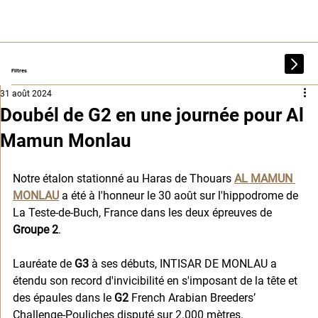
Filtres
31 août 2024
Doubél de G2 en une journée pour Al
Mamun Monlau
Notre étalon stationné au Haras de Thouars 
AL MAMUN 
MONLAU
 a été à l'honneur le 30 août sur l'hippodrome de 
La Teste-de-Buch, France dans les deux épreuves de 
Groupe 2
. 
Lauréate de 
G3
 à ses débuts, INTISAR DE MONLAU a 
étendu son record d'invicibilité en s'imposant de la tête et 
des épaules dans le 
G2 
French Arabian Breeders’ 
Challenge-Pouliches disputé sur 2.000 mètres. 