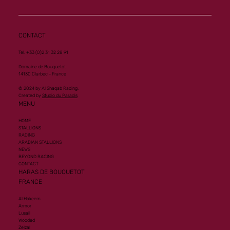
CONTACT
Tel. +33 (0)2 31 32 28 91
Domaine de Bouquetot
14130 Clarbec - France
© 2024 by Al Shaqab Racing.
Created by
Studio du Paradis
MENU
HOME
STALLIONS
RACING
ARABIAN STALLIONS
NEWS
BEYOND RACING
CONTACT
HARAS DE BOUQUETOT
FRANCE
Al Hakeem
Armor
Lusail
Wooded
Zelzal