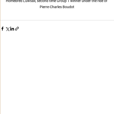
Homebred Luwsail, second time Group 1 winner under the ride of 
Pierre-Charles Boudot