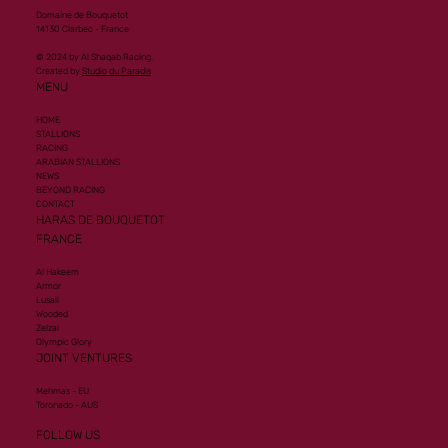
Domaine de Bouquetot
14130 Clarbec - France
© 2024 by Al Shaqab Racing.
Created by
Studio du Paradis
MENU
HOME
STALLIONS
RACING
ARABIAN STALLIONS
NEWS
BEYOND RACING
CONTACT
HARAS DE BOUQUETOT
FRANCE
Al Hakeem
Armor
Lusail
Wooded
Zelzal
Olympic Glory
JOINT VENTURES
Mehmas - EU
Toronado - AUS
FOLLOW US