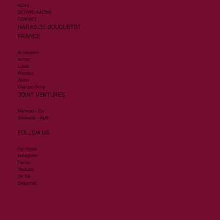
NEWS
BEYOND RACING
CONTACT
HARAS DE BOUQUETOT
FRANCE
Al Hakeem
Armor
Lusail
Wooded
Zelzal
Olympic Glory
JOINT VENTURES
Mehmas - EU
Toronado - AUS
FOLLOW US
Facebook
Instagram
Twitter
Youtube
Tik Tok
Snapchat