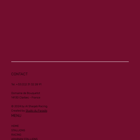
Al Mourtajez et Mister Ginoux à l'honneur
CONTACT
Tel. +33 (0)2 31 32 28 91
Domaine de Bouquetot
14130 Clarbec - France
© 2024 by Al Shaqab Racing.
Created by
Studio du Paradis
MENU
HOME
STALLIONS
RACING
ARABIAN STALLIONS