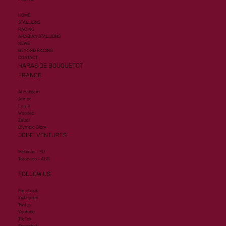
HOME
STALLIONS
RACING
ARABIAN STALLIONS
NEWS
BEYOND RACING
CONTACT
HARAS DE BOUQUETOT
FRANCE
Al Hakeem
Armor
Lusail
Wooded
Zelzal
Olympic Glory
JOINT VENTURES
Mehmas - EU
Toronado - AUS
FOLLOW US
Facebook
Instagram
Twitter
Youtube
Tik Tok