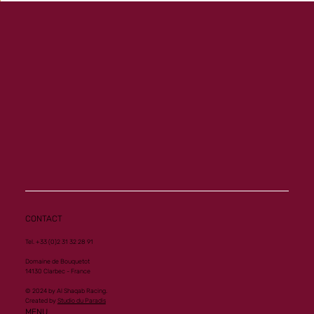
Memory ouvre son palmarès à Vichy
CONTACT
Tel. +33 (0)2 31 32 28 91
Domaine de Bouquetot
14130 Clarbec - France
© 2024 by Al Shaqab Racing.
Created by
Studio du Paradis
MENU