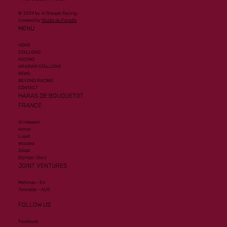
© 2024 by Al Shaqab Racing.
Created by
Studio du Paradis
MENU
HOME
STALLIONS
RACING
ARABIAN STALLIONS
NEWS
BEYOND RACING
CONTACT
HARAS DE BOUQUETOT
FRANCE
Al Hakeem
Armor
Lusail
Wooded
Zelzal
Olympic Glory
JOINT VENTURES
Mehmas - EU
Toronado - AUS
FOLLOW US
Facebook