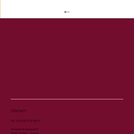
Memory ouvre son palmarès à Vichy
CONTACT
Tel. +33 (0)2 31 32 28 91
Domaine de Bouquetot
14130 Clarbec - France