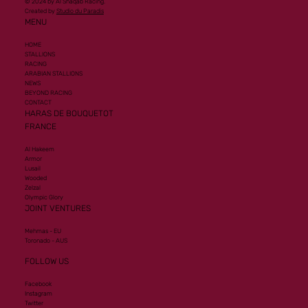
© 2024 by Al Shaqab Racing.
Created by
Studio du Paradis
MENU
HOME
STALLIONS
RACING
ARABIAN STALLIONS
NEWS
BEYOND RACING
CONTACT
HARAS DE BOUQUETOT
FRANCE
Al Hakeem
Armor
Lusail
Wooded
Zelzal
Olympic Glory
JOINT VENTURES
Mehmas - EU
Toronado - AUS
FOLLOW US
Facebook
Instagram
Twitter