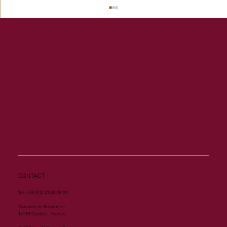
Memory ouvre son palmarès à Vichy
CONTACT
Tel. +33 (0)2 31 32 28 91
Domaine de Bouquetot
14130 Clarbec - France