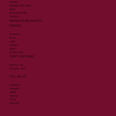
RACING
ARABIAN STALLIONS
NEWS
BEYOND RACING
CONTACT
HARAS DE BOUQUETOT
FRANCE
Al Hakeem
Armor
Lusail
Wooded
Zelzal
Olympic Glory
JOINT VENTURES
Mehmas - EU
Toronado - AUS
FOLLOW US
Facebook
Instagram
Twitter
Youtube
Tik Tok
Snapchat