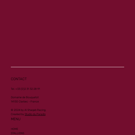
Nouvelle performance de Groupe 1 pour
Al Mourtajez
CONTACT
Tel. +33 (0)2 31 32 28 91
Domaine de Bouquetot
14130 Clarbec - France
© 2024 by Al Shaqab Racing.
Created by
Studio du Paradis
MENU
HOME
STALLIONS