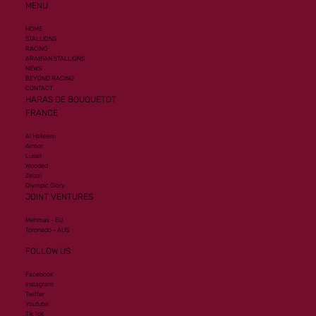
MENU
HOME
STALLIONS
RACING
ARABIAN STALLIONS
NEWS
BEYOND RACING
CONTACT
HARAS DE BOUQUETOT
FRANCE
Al Hakeem
Armor
Lusail
Wooded
Zelzal
Olympic Glory
JOINT VENTURES
Mehmas - EU
Toronado - AUS
FOLLOW US
Facebook
Instagram
Twitter
Youtube
Tik Tok