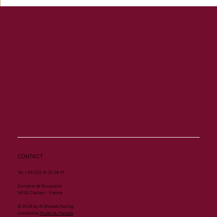
Memory ouvre son palmarès à Vichy
CONTACT
Tel. +33 (0)2 31 32 28 91
Domaine de Bouquetot
14130 Clarbec - France
© 2024 by Al Shaqab Racing.
Created by
Studio du Paradis