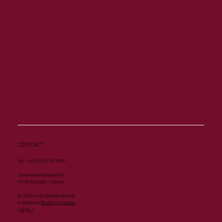
Memory ouvre son palmarès à Vichy
CONTACT
Tel. +33 (0)2 31 32 28 91
Domaine de Bouquetot
14130 Clarbec - France
© 2024 by Al Shaqab Racing.
Created by
Studio du Paradis
MENU