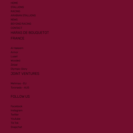
HOME
STALLIONS
RACING
ARABIAN STALLIONS
NEWS
BEYOND RACING
CONTACT
HARAS DE BOUQUETOT
FRANCE
Al Hakeem
Armor
Lusail
Wooded
Zelzal
Olympic Glory
JOINT VENTURES
Mehmas - EU
Toronado - AUS
FOLLOW US
Facebook
Instagram
Twitter
Youtube
Tik Tok
Snapchat