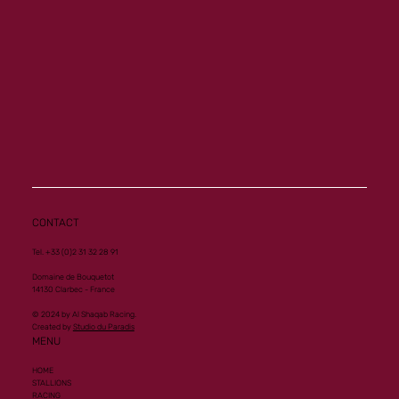
Memory ouvre son palmarès à Vichy
CONTACT
Tel. +33 (0)2 31 32 28 91
Domaine de Bouquetot
14130 Clarbec - France
© 2024 by Al Shaqab Racing.
Created by
Studio du Paradis
MENU
HOME
STALLIONS
RACING