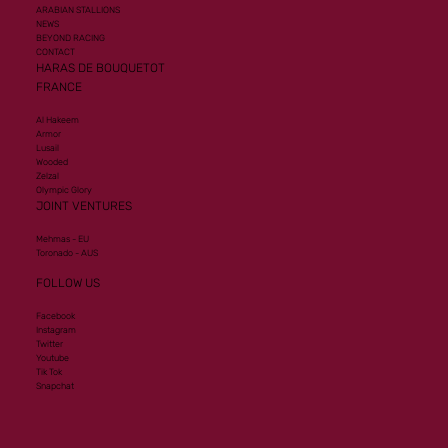
ARABIAN STALLIONS
NEWS
BEYOND RACING
CONTACT
HARAS DE BOUQUETOT
FRANCE
Al Hakeem
Armor
Lusail
Wooded
Zelzal
Olympic Glory
JOINT VENTURES
Mehmas - EU
Toronado - AUS
FOLLOW US
Facebook
Instagram
Twitter
Youtube
Tik Tok
Snapchat