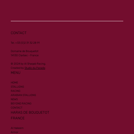
CONTACT
Tel. +33 (0)2 31 32 28 91
Domaine de Bouquetot
14130 Clarbec - France
© 2024 by Al Shaqab Racing.
Created by
Studio du Paradis
MENU
HOME
STALLIONS
RACING
ARABIAN STALLIONS
NEWS
BEYOND RACING
CONTACT
HARAS DE BOUQUETOT
FRANCE
Al Hakeem
Armor