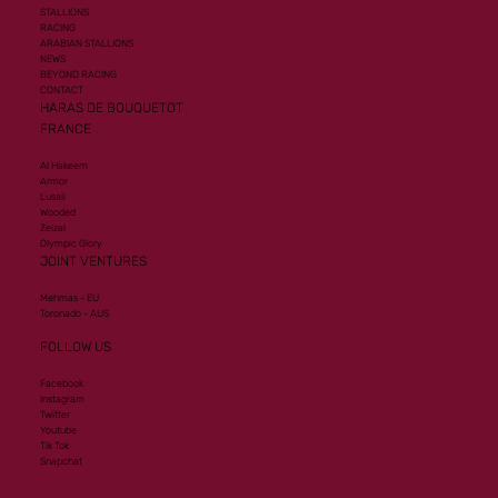
STALLIONS
RACING
ARABIAN STALLIONS
NEWS
BEYOND RACING
CONTACT
HARAS DE BOUQUETOT
FRANCE
Al Hakeem
Armor
Lusail
Wooded
Zelzal
Olympic Glory
JOINT VENTURES
Mehmas - EU
Toronado - AUS
FOLLOW US
Facebook
Instagram
Twitter
Youtube
Tik Tok
Snapchat