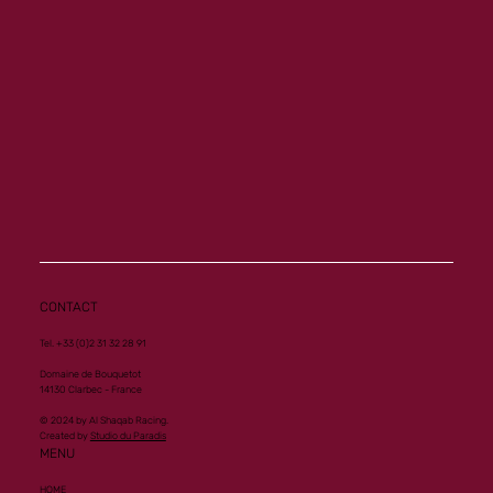
Memory ouvre son palmarès à Vichy
CONTACT
Tel. +33 (0)2 31 32 28 91
Domaine de Bouquetot
14130 Clarbec - France
© 2024 by Al Shaqab Racing.
Created by
Studio du Paradis
MENU
HOME