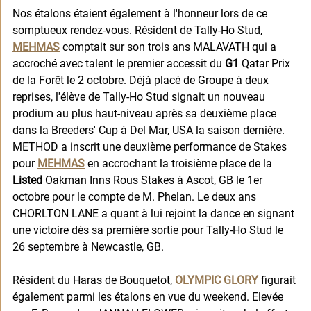
Nos étalons étaient également à l'honneur lors de ce 
somptueux rendez-vous. Résident de Tally-Ho Stud, 
MEHMAS
 comptait sur son trois ans MALAVATH qui a 
accroché avec talent le premier accessit du 
G1
 Qatar Prix 
de la Forêt le 2 octobre. Déjà placé de Groupe à deux 
reprises, l'élève de Tally-Ho Stud signait un nouveau 
prodium au plus haut-niveau après sa deuxième place 
dans la Breeders' Cup à Del Mar, USA la saison dernière. 
METHOD a inscrit une deuxième performance de Stakes 
pour 
MEHMAS
en accrochant la troisième place de la
Listed 
Oakman Inns Rous Stakes à Ascot, GB le 1er 
octobre pour le compte de M. Phelan. Le deux ans 
CHORLTON LANE a quant à lui rejoint la dance en signant 
une victoire dès sa première sortie pour Tally-Ho Stud le 
26 septembre à Newcastle, GB. 
Résident du Haras de Bouquetot, 
OLYMPIC GLORY
figurait 
également parmi les étalons en vue du weekend. Elevée 