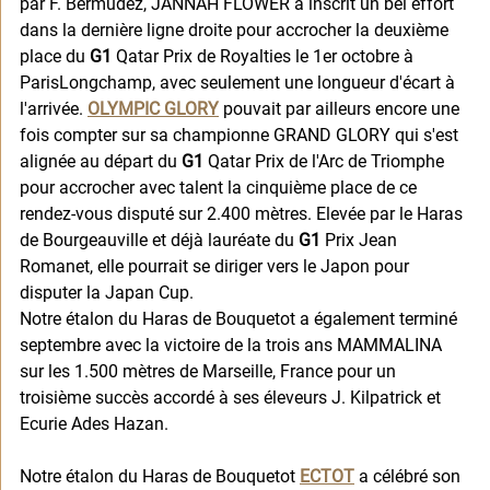
par F. Bermudez, JANNAH FLOWER a inscrit un bel effort 
dans la dernière ligne droite pour accrocher la deuxième 
place du 
G1
 Qatar Prix de Royalties le 1er octobre à 
ParisLongchamp, avec seulement une longueur d'écart à 
l'arrivée. 
OLYMPIC GLORY
 pouvait par ailleurs encore une 
fois compter sur sa championne GRAND GLORY qui s'est 
alignée au départ du 
G1
 Qatar Prix de l'Arc de Triomphe 
pour accrocher avec talent la cinquième place de ce 
rendez-vous disputé sur 2.400 mètres. Elevée par le Haras 
de Bourgeauville et déjà lauréate du 
G1
 Prix Jean 
Romanet, elle pourrait se diriger vers le Japon pour 
disputer la Japan Cup. 
Notre étalon du Haras de Bouquetot a également terminé 
septembre avec la victoire de la trois ans MAMMALINA 
sur les 1.500 mètres de Marseille, France pour un 
troisième succès accordé à ses éleveurs J. Kilpatrick et 
Ecurie Ades Hazan. 
Notre étalon du Haras de Bouquetot 
ECTOT
 a célébré son 