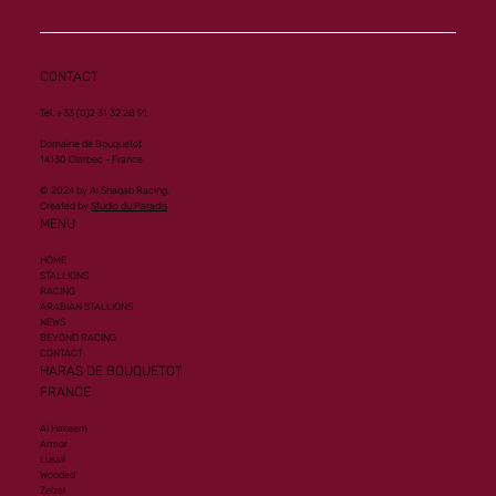
CONTACT
Tel. +33 (0)2 31 32 28 91
Domaine de Bouquetot
14130 Clarbec - France
© 2024 by Al Shaqab Racing.
Created by
Studio du Paradis
MENU
HOME
STALLIONS
RACING
ARABIAN STALLIONS
NEWS
BEYOND RACING
CONTACT
HARAS DE BOUQUETOT
FRANCE
Al Hakeem
Armor
Lusail
Wooded
Zelzal