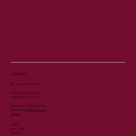
Another Group 1 Performance for Al
Mourtajez
CONTACT
Tel. +33 (0)2 31 32 28 91
Domaine de Bouquetot
14130 Clarbec - France
© 2024 by Al Shaqab Racing.
Created by
Studio du Paradis
MENU
HOME
STALLIONS
RACING