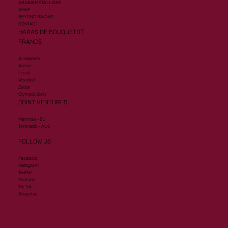
ARABIAN STALLIONS
NEWS
BEYOND RACING
CONTACT
HARAS DE BOUQUETOT
FRANCE
Al Hakeem
Armor
Lusail
Wooded
Zelzal
Olympic Glory
JOINT VENTURES
Mehmas - EU
Toronado - AUS
FOLLOW US
Facebook
Instagram
Twitter
Youtube
Tik Tok
Snapchat