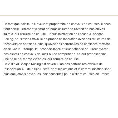
En tant que naisseur, éleveur et propriétaire de chevaux de courses, il nous
tient particulièrement à cœur de nous assurer de l’avenir de nos élèves
suite à leur carrière de course. Depuis la création de l’écurie Al Shaqab
Racing, nous avons travaillé en proche collaboration avec des structures de
reconversion certifiées, ainsi qu’avec des partenaires de confiance mettant
G
en œuvre leur temps, leur connaissance et leur patience pour reconvertir
N
nos élèves en chevaux de loisir ou de compétition, et leur proposer ainsi
I
C
une belle deuxième vie après leur carrière de course.
A
R
En 2019, Al Shaqab Racing est devenu l’un des partenaires officiels de
D
B
N
E
O
Y
l’association Au-delà Des Pistes, dont les actions et la communication sont
plus que jamais devenues indispensables pour la filière courses en France.