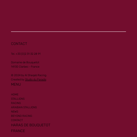
CONTACT
Tel. +33 (0)2 31 32 28 91
Domaine de Bouquetot
14130 Clarbec - France
© 2024 by Al Shaqab Racing.
Created by
Studio du Paradis
MENU
HOME
STALLIONS
RACING
ARABIAN STALLIONS
NEWS
BEYOND RACING
CONTACT
HARAS DE BOUQUETOT
FRANCE