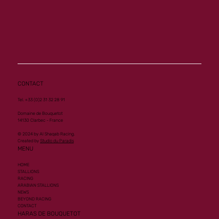
Nouvelle performance de Groupe 1 pour
Al Mourtajez
CONTACT
Tel. +33 (0)2 31 32 28 91
Domaine de Bouquetot
14130 Clarbec - France
© 2024 by Al Shaqab Racing.
Created by
Studio du Paradis
MENU
HOME
STALLIONS
RACING
ARABIAN STALLIONS
NEWS
BEYOND RACING
CONTACT
HARAS DE BOUQUETOT