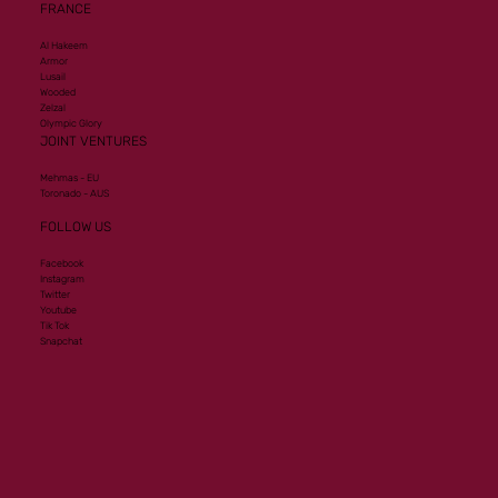
FRANCE
Al Hakeem
Armor
Lusail
Wooded
Zelzal
Olympic Glory
JOINT VENTURES
Mehmas - EU
Toronado - AUS
FOLLOW US
Facebook
Instagram
Twitter
Youtube
Tik Tok
Snapchat