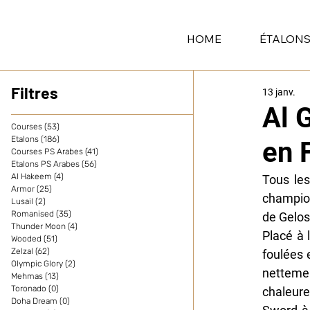
HOME
ÉTALON
Filtres
13 janv.
Al 
Courses
(53)
53 posts
Etalons
(186)
186 posts
en 
Courses PS Arabes
(41)
41 posts
Etalons PS Arabes
(56)
56 posts
Al Hakeem
(4)
4 posts
Tous les
Armor
(25)
25 posts
champion
Lusail
(2)
2 posts
Romanised
(35)
35 posts
de Gelos
Thunder Moon
(4)
4 posts
Placé à 
Wooded
(51)
51 posts
Zelzal
(62)
62 posts
foulées 
Olympic Glory
(2)
2 posts
netteme
Mehmas
(13)
13 posts
Toronado
(0)
0 post
chaleure
Doha Dream
(0)
0 post