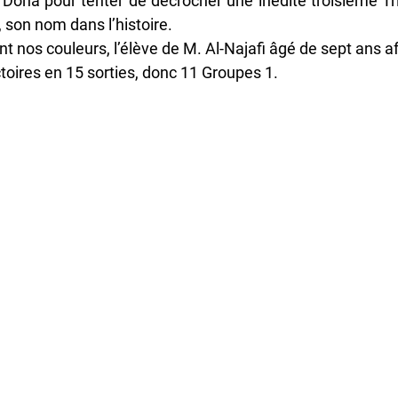
Doha pour tenter de décrocher une inédite troisième Trip
 son nom dans l’histoire. 
t nos couleurs, l’élève de M. Al-Najafi âgé de sept ans a
ctoires en 15 sorties, donc 11 Groupes 1.