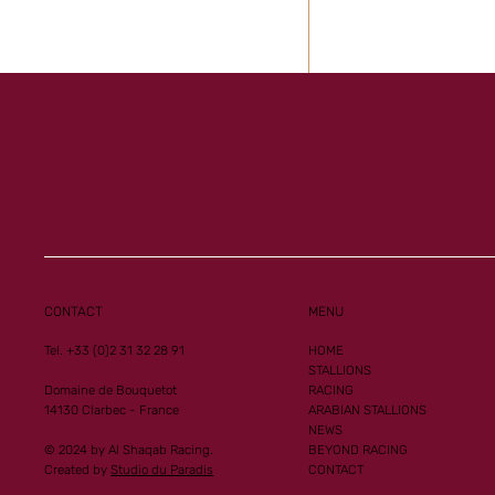
Groupe 1 pour Al
CONTACT
MENU
Tel. +33 (0)2 31 32 28 91
HOME
STALLIONS
Domaine de Bouquetot
RACING
14130 Clarbec - France
ARABIAN STALLIONS
NEWS
© 2024 by Al Shaqab Racing.
BEYOND RACING
Created by
Studio du Paradis
CONTACT