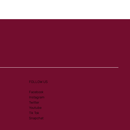
Mister Ginoux et Al Mourtajez
FOLLOW US
Facebook
Instagram
Twitter
Youtube
Tik Tok
Snapchat