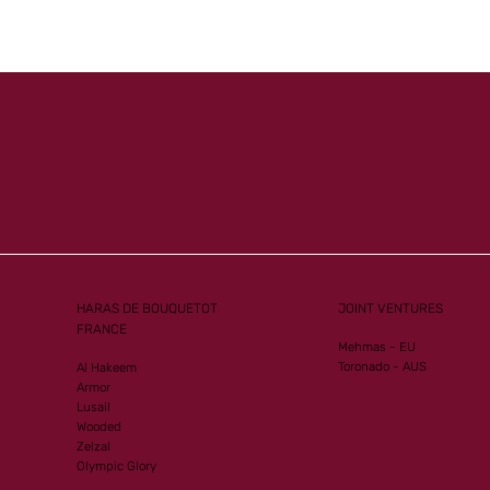
 Mourtajez
à l'honneur
HARAS DE BOUQUETOT
JOINT VENTURES
FRANCE
Mehmas - EU
Toronado - AUS
Al Hakeem
Armor
Lusail
Wooded
Zelzal
Olympic Glory