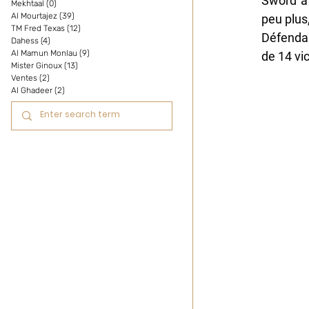
Sword à 
Mekhtaal
(0)
0 post
Al Mourtajez
(39)
39 posts
peu plus,
TM Fred Texas
(12)
12 posts
Défendan
Dahess
(4)
4 posts
Al Mamun Monlau
(9)
9 posts
de 14 vi
Mister Ginoux
(13)
13 posts
Ventes
(2)
2 posts
Al Ghadeer
(2)
2 posts