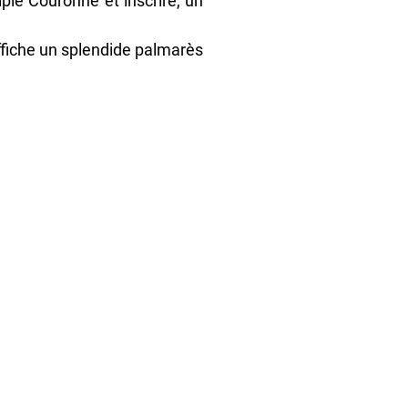
le Couronne et inscrire, un 
ffiche un splendide palmarès 