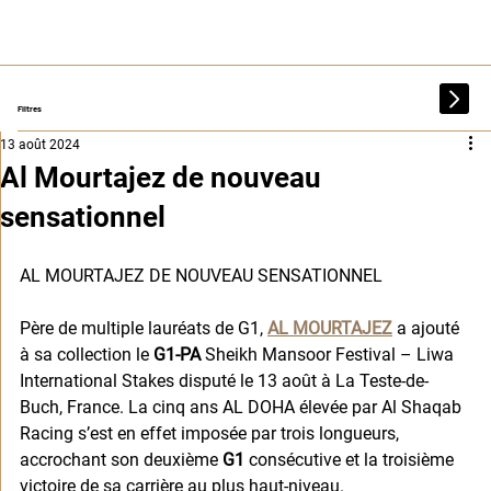
Filtres
13 août 2024
Al Mourtajez de nouveau
sensationnel
AL MOURTAJEZ DE NOUVEAU SENSATIONNEL
Père de multiple lauréats de G1, 
AL MOURTAJEZ
 a ajouté 
à sa collection le 
G1-PA
 Sheikh Mansoor Festival – Liwa 
International Stakes disputé le 13 août à La Teste-de-
Buch, France. La cinq ans AL DOHA élevée par Al Shaqab 
Racing s’est en effet imposée par trois longueurs, 
accrochant son deuxième 
G1
 consécutive et la troisième 
victoire de sa carrière au plus haut-niveau.