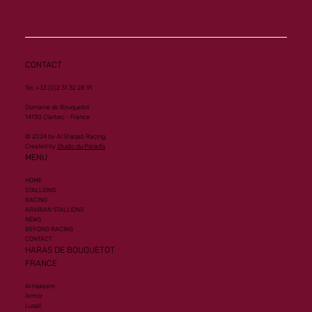
Al Mourtajez
CONTACT
Tel. +33 (0)2 31 32 28 91
Domaine de Bouquetot
14130 Clarbec - France
© 2024 by Al Shaqab Racing.
Created by
Studio du Paradis
MENU
HOME
STALLIONS
RACING
ARABIAN STALLIONS
NEWS
BEYOND RACING
CONTACT
HARAS DE BOUQUETOT
FRANCE
Al Hakeem
Armor
Lusail