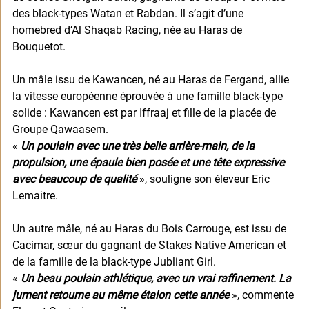
des black-types Watan et Rabdan. Il s’agit d’une 
homebred d’Al Shaqab Racing, née au Haras de 
Bouquetot.
Un mâle issu de Kawancen, né au Haras de Fergand, allie 
la vitesse européenne éprouvée à une famille black-type 
solide : Kawancen est par Iffraaj et fille de la placée de 
Groupe Qawaasem.
« 
Un poulain avec une très belle arrière-main, de la 
propulsion, une épaule bien posée et une tête expressive 
avec beaucoup de qualité
 », souligne son éleveur Eric 
Lemaitre.
Un autre mâle, né au Haras du Bois Carrouge, est issu de 
Cacimar, sœur du gagnant de Stakes Native American et 
de la famille de la black-type Jubliant Girl.
« 
Un beau poulain athlétique, avec un vrai raffinement. La 
jument retourne au même étalon cette année
 », commente 