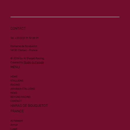
CONTACT
Tel. +33 (0)2 31 32 28 91
Domaine de Bouquetot
14130 Clarbec - France
© 2024 by Al Shaqab Racing.
Created by
Studio du Paradis
MENU
HOME
STALLIONS
RACING
ARABIAN STALLIONS
NEWS
BEYOND RACING
CONTACT
HARAS DE BOUQUETOT
FRANCE
Al Hakeem
Armor
Lusail