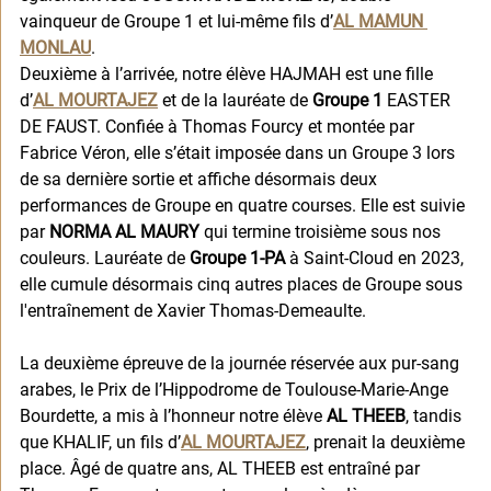
vainqueur de Groupe 1 et lui-même fils d’
AL MAMUN 
MONLAU
.
Deuxième à l’arrivée, notre élève HAJMAH
est une fille 
d’
AL MOURTAJEZ
et de la lauréate de 
Groupe 1 
EASTER 
DE FAUST. Confiée à Thomas Fourcy et montée par 
Fabrice Véron, elle s’était imposée dans un Groupe 3 lors 
de sa dernière sortie et affiche désormais deux 
performances de Groupe en quatre courses. Elle est suivie 
par 
NORMA AL MAURY
 qui termine troisième sous nos 
couleurs. Lauréate de 
Groupe 1-PA
 à Saint-Cloud en 2023, 
elle cumule désormais cinq autres places de Groupe sous 
l'entraînement de Xavier Thomas-Demeaulte.
La deuxième épreuve de la journée réservée aux pur-sang 
arabes, le Prix de l’Hippodrome de Toulouse-Marie-Ange 
Bourdette, a mis à l’honneur notre élève 
AL THEEB
, tandis 
que KHALIF, un fils d’
AL MOURTAJEZ
, prenait la deuxième 
place. Âgé de quatre ans, AL THEEB est entraîné par 