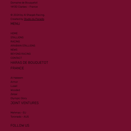
Domaine de Bouquetot
14130 Clarbec - France
© 2024 by Al Shaqab Racing.
Created by
Studio du Paradis
MENU
HOME
STALLIONS
RACING
ARABIAN STALLIONS
NEWS
BEYOND RACING
CONTACT
HARAS DE BOUQUETOT
FRANCE
Al Hakeem
Armor
Lusail
Wooded
Zelzal
Olympic Glory
JOINT VENTURES
Mehmas - EU
Toronado - AUS
FOLLOW US