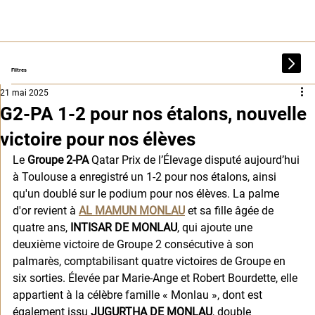
Filtres
21 mai 2025
G2-PA 1-2 pour nos étalons, nouvelle
victoire pour nos élèves
Le 
Groupe 2-PA
 Qatar Prix de l’Élevage disputé aujourd’hui 
à Toulouse a enregistré un 1-2 pour nos étalons, ainsi 
qu'un doublé sur le podium pour nos élèves. La palme 
d'or revient à 
AL MAMUN MONLAU
 et sa fille âgée de 
quatre ans, 
INTISAR DE MONLAU
, qui ajoute une 
deuxième victoire de Groupe 2 consécutive à son 
palmarès, comptabilisant quatre victoires de Groupe en 
six sorties. Élevée par Marie-Ange et Robert Bourdette, elle 
appartient à la célèbre famille « Monlau », dont est 
également issu 
JUGURTHA DE MONLAU
, double 