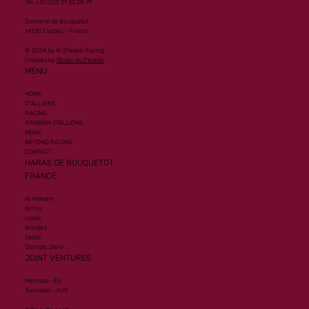
Tel. +33 (0)2 31 32 28 91
Domaine de Bouquetot
14130 Clarbec - France
© 2024 by Al Shaqab Racing.
Created by
Studio du Paradis
MENU
HOME
STALLIONS
RACING
ARABIAN STALLIONS
NEWS
BEYOND RACING
CONTACT
HARAS DE BOUQUETOT
FRANCE
Al Hakeem
Armor
Lusail
Wooded
Zelzal
Olympic Glory
JOINT VENTURES
Mehmas - EU
Toronado - AUS