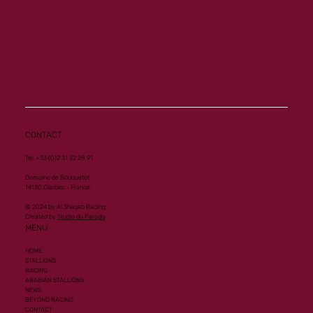
Memory ouvre son palmarès à Vichy
CONTACT
Tel. +33 (0)2 31 32 28 91
Domaine de Bouquetot
14130 Clarbec - France
© 2024 by Al Shaqab Racing.
Created by
Studio du Paradis
MENU
HOME
STALLIONS
RACING
ARABIAN STALLIONS
NEWS
BEYOND RACING
CONTACT