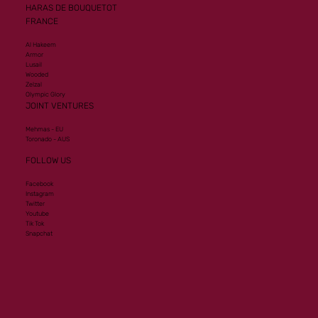
HARAS DE BOUQUETOT
FRANCE
Al Hakeem
Armor
Lusail
Wooded
Zelzal
Olympic Glory
JOINT VENTURES
Mehmas - EU
Toronado - AUS
FOLLOW US
Facebook
Instagram
Twitter
Youtube
Tik Tok
Snapchat