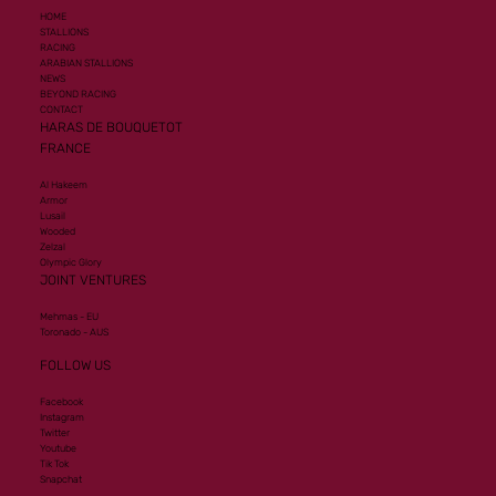
HOME
STALLIONS
RACING
ARABIAN STALLIONS
NEWS
BEYOND RACING
CONTACT
HARAS DE BOUQUETOT
FRANCE
Al Hakeem
Armor
Lusail
Wooded
Zelzal
Olympic Glory
JOINT VENTURES
Mehmas - EU
Toronado - AUS
FOLLOW US
Facebook
Instagram
Twitter
Youtube
Tik Tok
Snapchat