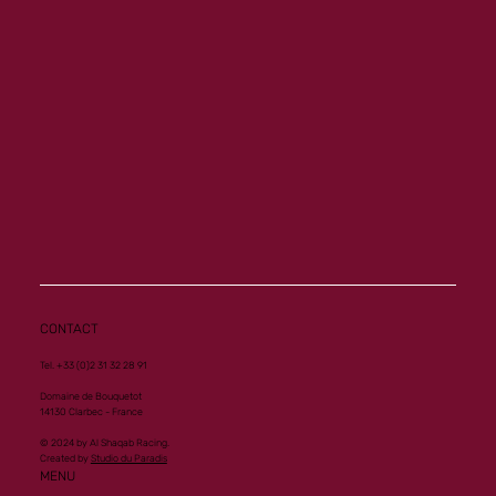
Al Mourtajez et Mister Ginoux à l'honneur
CONTACT
Tel. +33 (0)2 31 32 28 91
Domaine de Bouquetot
14130 Clarbec - France
© 2024 by Al Shaqab Racing.
Created by
Studio du Paradis
MENU