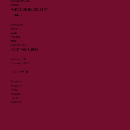
BEYOND RACING
CONTACT
HARAS DE BOUQUETOT
FRANCE
Al Hakeem
Armor
Lusail
Wooded
Zelzal
Olympic Glory
JOINT VENTURES
Mehmas - EU
Toronado - AUS
FOLLOW US
Facebook
Instagram
Twitter
Youtube
Tik Tok
Snapchat