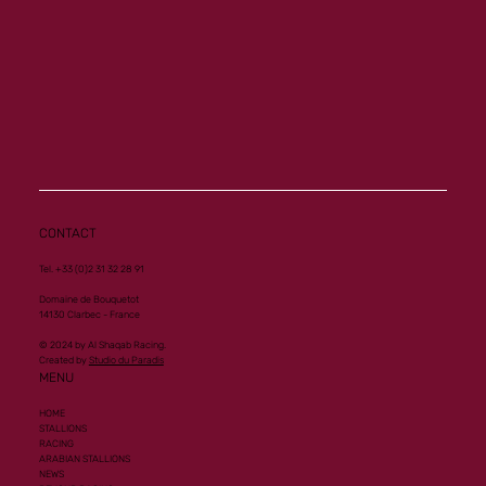
Memory ouvre son palmarès à Vichy
CONTACT
Tel. +33 (0)2 31 32 28 91
Domaine de Bouquetot
14130 Clarbec - France
© 2024 by Al Shaqab Racing.
Created by
Studio du Paradis
MENU
HOME
STALLIONS
RACING
ARABIAN STALLIONS
NEWS