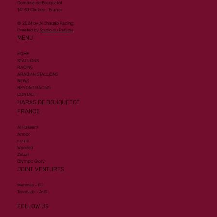
Domaine de Bouquetot
14130 Clarbec - France
© 2024 by Al Shaqab Racing.
Created by
Studio du Paradis
MENU
HOME
STALLIONS
RACING
ARABIAN STALLIONS
NEWS
BEYOND RACING
CONTACT
HARAS DE BOUQUETOT
FRANCE
Al Hakeem
Armor
Lusail
Wooded
Zelzal
Olympic Glory
JOINT VENTURES
Mehmas - EU
Toronado - AUS
FOLLOW US