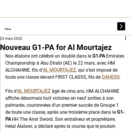
Filtres
23 mars 2025
Nouveau G1-PA for Al Mourtajez
Nos étalons ont célébré un doublé dans le 
G1-PA
 Emirates 
Championship à Abu Dhabi (AE) le 22 mars, avec HM 
ALCHAHINE, fils d’
AL MOURTAJEZ
, qui s’est imposé de 
toute une classe devant FIRST CLASSS, fils de 
DAHESS
.
Fils d’
AL MOURTAJEZ
 âgé de cinq ans, HM ALCHAHINE 
affiche désormais huit victoires en neuf sorties à son 
palmarès, couronnées d’un premier succès de Groupe 1 
de toute une classe, après une troisième place dans le 
G1-
PA
 HH The Amir Sword. Son entraîneur et propriétaire, 
Helal Alalawi, a déclaré après la course que le poulain 