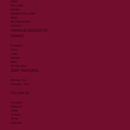
HOME
STALLIONS
RACING
ARABIAN STALLIONS
NEWS
BEYOND RACING
CONTACT
HARAS DE BOUQUETOT
FRANCE
Al Hakeem
Armor
Lusail
Wooded
Zelzal
Olympic Glory
JOINT VENTURES
Mehmas - EU
Toronado - AUS
FOLLOW US
Facebook
Instagram
Twitter
Youtube
Tik Tok
Snapchat