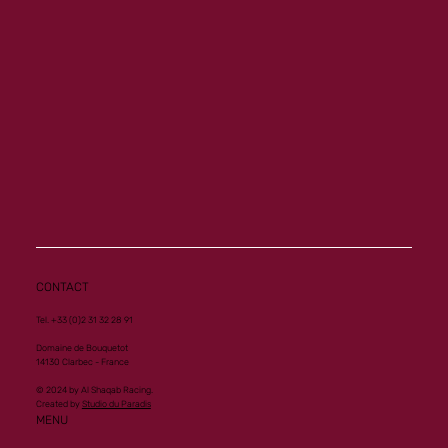
Memory ouvre son palmarès à Vichy
CONTACT
Tel. +33 (0)2 31 32 28 91
Domaine de Bouquetot
14130 Clarbec - France
© 2024 by Al Shaqab Racing.
Created by
Studio du Paradis
MENU