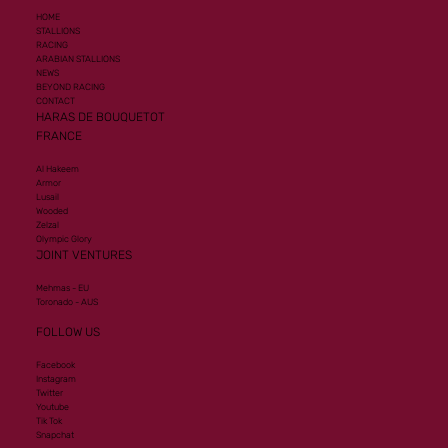
HOME
STALLIONS
RACING
ARABIAN STALLIONS
NEWS
BEYOND RACING
CONTACT
HARAS DE BOUQUETOT
FRANCE
Al Hakeem
Armor
Lusail
Wooded
Zelzal
Olympic Glory
JOINT VENTURES
Mehmas - EU
Toronado - AUS
FOLLOW US
Facebook
Instagram
Twitter
Youtube
Tik Tok
Snapchat