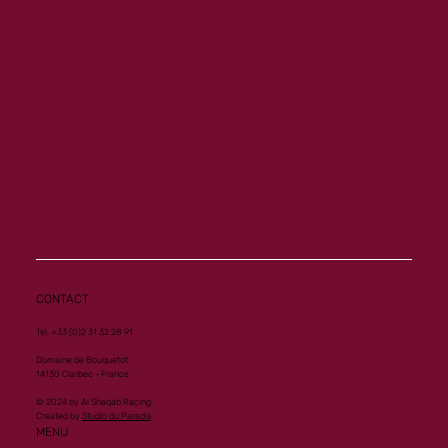
Memory ouvre son palmarès à Vichy
CONTACT
Tel. +33 (0)2 31 32 28 91
Domaine de Bouquetot
14130 Clarbec - France
© 2024 by Al Shaqab Racing.
Created by
Studio du Paradis
MENU