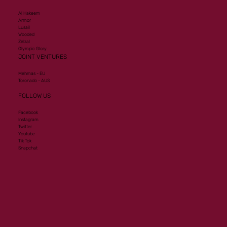
Al Hakeem
Armor
Lusail
Wooded
Zelzal
Olympic Glory
JOINT VENTURES
Mehmas - EU
Toronado - AUS
FOLLOW US
Facebook
Instagram
Twitter
Youtube
Tik Tok
Snapchat