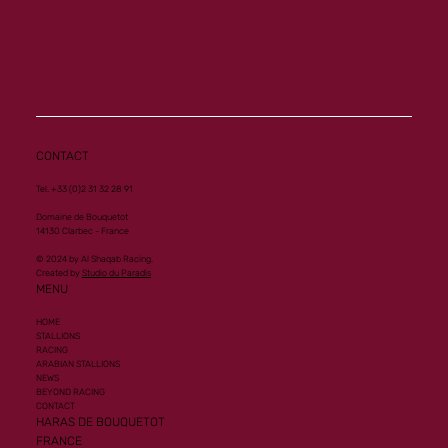
Nouvelle performance de Groupe 1 pour
Al Mourtajez
CONTACT
Tel. +33 (0)2 31 32 28 91
Domaine de Bouquetot
14130 Clarbec - France
© 2024 by Al Shaqab Racing.
Created by
Studio du Paradis
MENU
HOME
STALLIONS
RACING
ARABIAN STALLIONS
NEWS
BEYOND RACING
CONTACT
HARAS DE BOUQUETOT
FRANCE