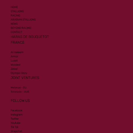
HOME
STALLIONS
RACING
ARABIAN STALLIONS
NEWS
BEYOND RACING
CONTACT
HARAS DE BOUQUETOT
FRANCE
Al Hakeem
Armor
Lusail
Wooded
Zelzal
Olympic Glory
JOINT VENTURES
Mehmas - EU
Toronado - AUS
FOLLOW US
Facebook
Instagram
Twitter
Youtube
Tik Tok
Snapchat