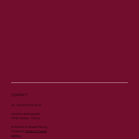
Memory ouvre son palmarès à Vichy
CONTACT
Tel. +33 (0)2 31 32 28 91
Domaine de Bouquetot
14130 Clarbec - France
© 2024 by Al Shaqab Racing.
Created by
Studio du Paradis
MENU