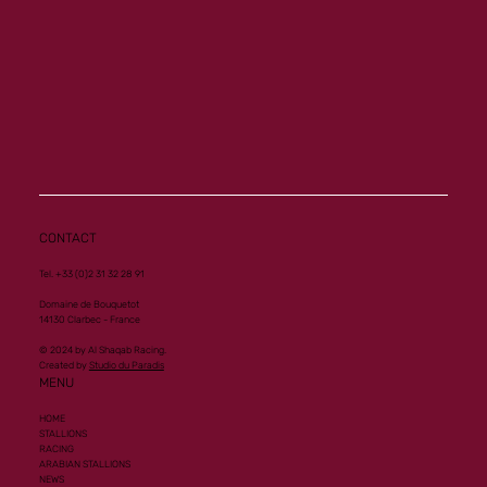
Memory ouvre son palmarès à Vichy
CONTACT
Tel. +33 (0)2 31 32 28 91
Domaine de Bouquetot
14130 Clarbec - France
© 2024 by Al Shaqab Racing.
Created by
Studio du Paradis
MENU
HOME
STALLIONS
RACING
ARABIAN STALLIONS
NEWS