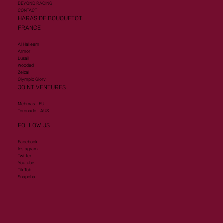
BEYOND RACING
CONTACT
HARAS DE BOUQUETOT
FRANCE
Al Hakeem
Armor
Lusail
Wooded
Zelzal
Olympic Glory
JOINT VENTURES
Mehmas - EU
Toronado - AUS
FOLLOW US
Facebook
Instagram
Twitter
Youtube
Tik Tok
Snapchat