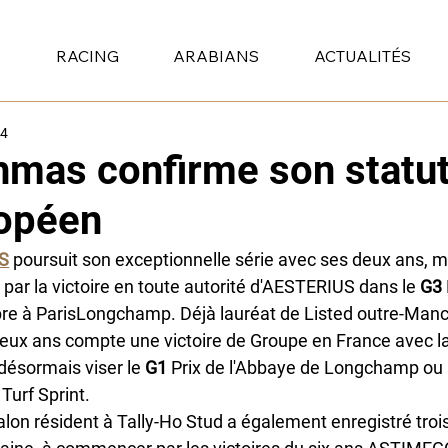
S
RACING
ARABIANS
ACTUALITÉS
24
mas confirme son statut
opéen
S
 poursuit son exceptionnelle série avec ses deux ans, m
par la victoire en toute autorité d'AESTERIUS dans le 
G3 
e à ParisLongchamp. Déjà lauréat de Listed outre-Manche
eux ans compte une victoire de Groupe en France avec 
 désormais viser le 
G1
 Prix de l'Abbaye de Longchamp ou 
Turf Sprint.
alon résident à Tally-Ho Stud a également enregistré tro