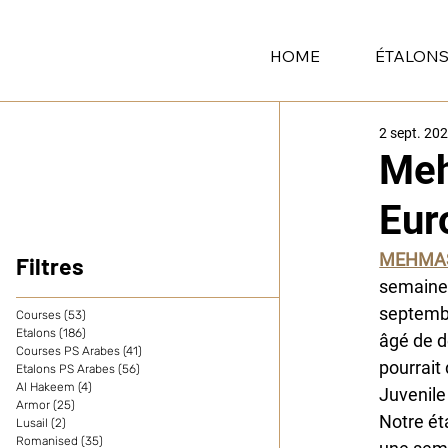
HOME
ÉTALON
2 sept. 20
Meh
Eur
MEHMA
Filtres
semaine 
septembr
Courses
(53)
53 posts
Etalons
(186)
186 posts
âgé de d
Courses PS Arabes
(41)
41 posts
pourrait
Etalons PS Arabes
(56)
56 posts
Al Hakeem
(4)
4 posts
Juvenile 
Armor
(25)
25 posts
Notre ét
Lusail
(2)
2 posts
Romanised
(35)
35 posts