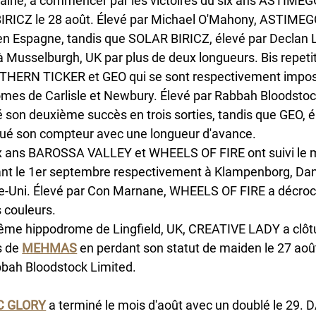
ine, à commencer par les victoires du six ans ASTIMEG
RICZ le 28 août. Élevé par Michael O'Mahony, ASTIMEG
n Espagne, tandis que SOLAR BIRICZ, élevé par Declan Ly
 Musselburgh, UK par plus de deux longueurs. Bis repetit
HERN TICKER et GEO qui se sont respectivement imposés
mes de Carlisle et Newbury. Élevé par Rabbah Bloodst
 son deuxième succès en trois sorties, tandis que GEO, é
ué son compteur avec une longueur d'avance. 
x ans BAROSSA VALLEY et WHEELS OF FIRE ont suivi le
nt le 1er septembre respectivement à Klampenborg, Dane
Uni. Élevé par Con Marnane, WHEELS OF FIRE a décroché
 couleurs.
ême hippodrome de Lingfield, UK, CREATIVE LADY a clôtur
 de 
MEHMAS
 en perdant son statut de maiden le 27 août
bah Bloodstock Limited.
C GLORY
 a terminé le mois d'août avec un doublé le 29.