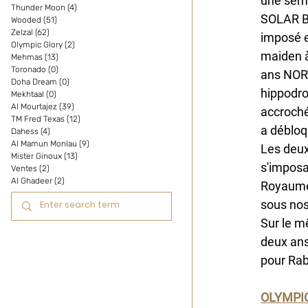
une sema
Thunder Moon
(4)
4 posts
SOLAR BI
Wooded
(51)
51 posts
Zelzal
(62)
62 posts
imposé e
Olympic Glory
(2)
2 posts
maiden à
Mehmas
(13)
13 posts
Toronado
(0)
0 post
ans NORT
Doha Dream
(0)
0 post
hippodro
Mekhtaal
(0)
0 post
Al Mourtajez
(39)
39 posts
accroché
TM Fred Texas
(12)
12 posts
a débloq
Dahess
(4)
4 posts
Al Mamun Monlau
(9)
9 posts
Les deu
Mister Ginoux
(13)
13 posts
s'imposa
Ventes
(2)
2 posts
Al Ghadeer
(2)
2 posts
Royaume-
sous nos
Sur le m
deux ans
pour Rab
OLYMPI