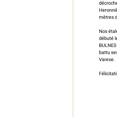
décroché
Heronniè
mètres d
Nos étal
débuté l
BULNES e
battu se
Varese.
Félicita