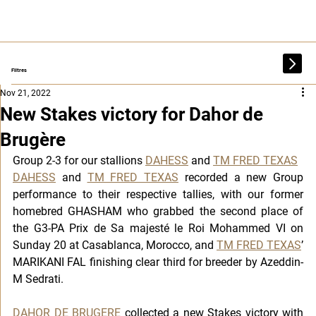
Filtres
Nov 21, 2022
New Stakes victory for Dahor de
Brugère
Group 2-3 for our stallions 
DAHESS
 and 
TM FRED TEXAS
DAHESS
 and 
TM FRED TEXAS
 recorded a new Group 
performance to their respective tallies, with our former 
homebred GHASHAM who grabbed the second place of 
the G3-PA Prix de Sa majesté le Roi Mohammed VI on 
Sunday 20 at Casablanca, Morocco, and 
TM FRED TEXAS
’ 
MARIKANI FAL finishing clear third for breeder by Azeddin-
M Sedrati.
DAHOR DE BRUGERE
 collected a new Stakes victory with 