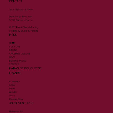
CONTACT
Tel. +33 (0)2 31 32 28 91
Domaine de Bouquetot
14130 Clarbec - France
© 2024 by Al Shaqab Racing.
Created by
Studio du Paradis
MENU
HOME
STALLIONS
RACING
ARABIAN STALLIONS
NEWS
BEYOND RACING
CONTACT
HARAS DE BOUQUETOT
FRANCE
Al Hakeem
Armor
Lusail
Wooded
Zelzal
Olympic Glory
JOINT VENTURES
Mehmas - EU