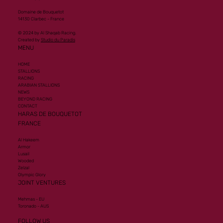
Domaine de Bouquetot
14130 Clarbec - France
© 2024 by Al Shaqab Racing.
Created by
Studio du Paradis
MENU
HOME
STALLIONS
RACING
ARABIAN STALLIONS
NEWS
BEYOND RACING
CONTACT
HARAS DE BOUQUETOT
FRANCE
Al Hakeem
Armor
Lusail
Wooded
Zelzal
Olympic Glory
JOINT VENTURES
Mehmas - EU
Toronado - AUS
FOLLOW US