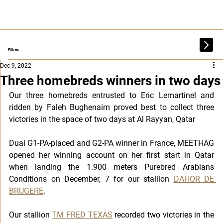
Filtres
Dec 9, 2022
Three homebreds winners in two days
Our three homebreds entrusted to Eric Lemartinel and 
ridden by Faleh Bughenaim proved best to collect three 
victories in the space of two days at Al Rayyan, Qatar
Dual G1-PA-placed and G2-PA winner in France, MEETHAG 
opened her winning account on her first start in Qatar 
when landing the 1.900 meters Purebred Arabians 
Conditions on December, 7 for our stallion 
DAHOR DE 
BRUGERE
.
Our stallion 
TM FRED TEXAS
 recorded two victories in the 