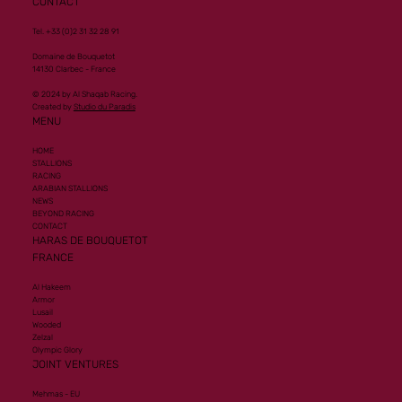
CONTACT
Tel. +33 (0)2 31 32 28 91
Domaine de Bouquetot
14130 Clarbec - France
© 2024 by Al Shaqab Racing.
Created by
Studio du Paradis
MENU
HOME
STALLIONS
RACING
ARABIAN STALLIONS
NEWS
BEYOND RACING
CONTACT
HARAS DE BOUQUETOT
FRANCE
Al Hakeem
Armor
Lusail
Wooded
Zelzal
Olympic Glory
JOINT VENTURES
Mehmas - EU