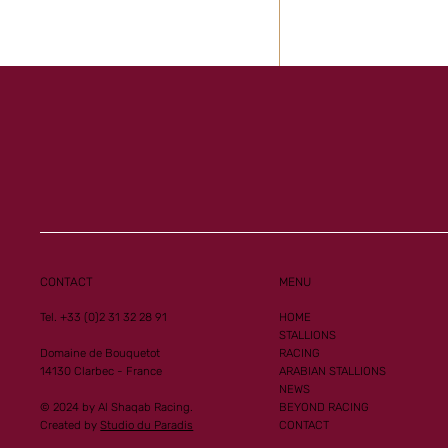
Al Mourtajez and 
Ginoux records n
performances
CONTACT
MENU
Tel. +33 (0)2 31 32 28 91
HOME
STALLIONS
Domaine de Bouquetot
RACING
14130 Clarbec - France
ARABIAN STALLIONS
NEWS
© 2024 by Al Shaqab Racing.
BEYOND RACING
Created by
Studio du Paradis
CONTACT