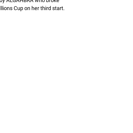
 by ALGAHBRA who broke 
ions Cup on her third start. 