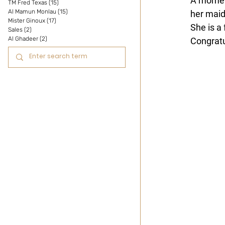
A moment
TM Fred Texas
(15)
15 posts
Al Mamun Monlau
(15)
15 posts
her maid
Mister Ginoux
(17)
17 posts
She is a 
Sales
(2)
2 posts
Al Ghadeer
(2)
2 posts
Congratu