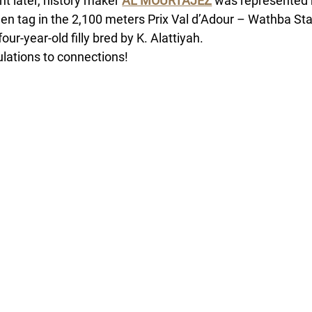
 later, history maker 
AL MOURTAJEZ
 was represented
en tag in the 2,100 meters Prix Val d’Adour – Wathba Stall
four-year-old filly bred by K. Alattiyah.
lations to connections!