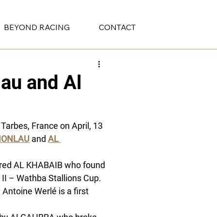
BEYOND RACING
CONTACT
au and Al
Tarbes, France on April, 13 
MONLAU
 and 
AL 
mebred AL KHABAIB who found 
II – Wathba Stallions Cup. 
Antoine Werlé is a first 