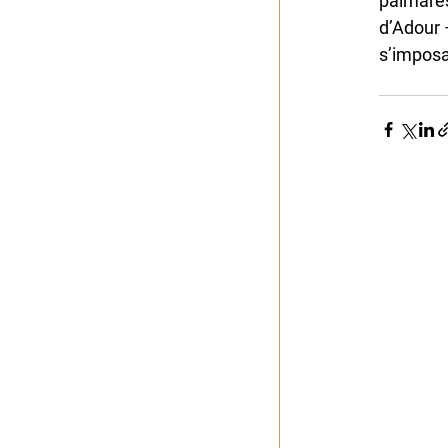
palmarès
d’Adour 
s’imposai