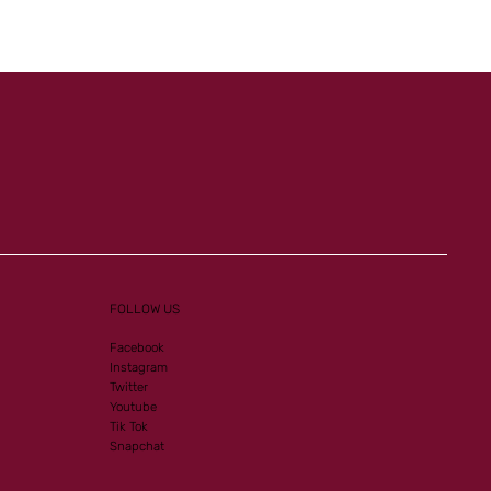
Listed-PA victory for our
homebreds
FOLLOW US
Facebook
Instagram
Twitter
Youtube
Tik Tok
Snapchat