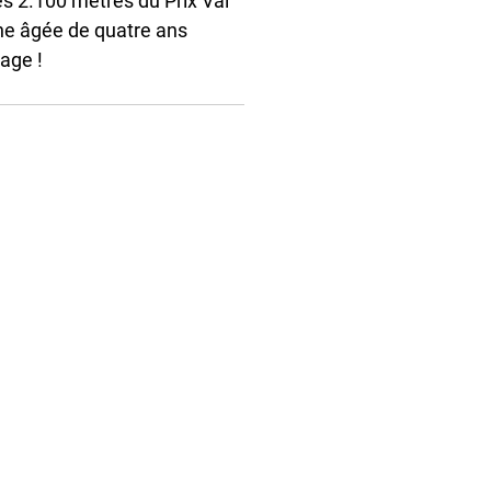
s 2.100 mètres du Prix Val 
che âgée de quatre ans 
rage !