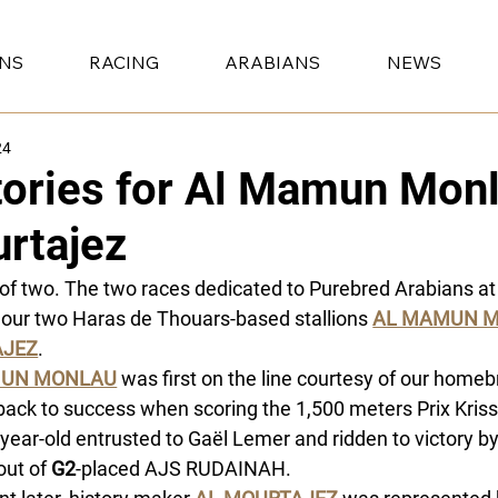
ONS
RACING
ARABIANS
NEWS
24
tories for Al Mamun Monl
rtajez
of two. The two races dedicated to Purebred Arabians at 
our two Haras de Thouars-based stallions 
AL MAMUN 
JEZ
.
MUN MONLAU
 was first on the line courtesy of our ho
back to success when scoring the 1,500 meters Prix Kriss 
-year-old entrusted to Gaël Lemer and ridden to victory by 
out of 
G2
-placed AJS RUDAINAH.