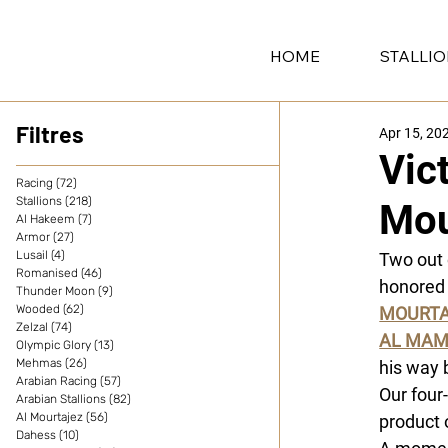
HOME
STALLI
Filtres
Apr 15, 20
Vic
Racing
(72)
72 posts
Stallions
(218)
218 posts
Mou
Al Hakeem
(7)
7 posts
Armor
(27)
27 posts
Lusail
(4)
4 posts
Two out 
Romanised
(46)
46 posts
honored 
Thunder Moon
(9)
9 posts
Wooded
(62)
62 posts
MOURTA
Zelzal
(74)
74 posts
AL MA
Olympic Glory
(13)
13 posts
Mehmas
(26)
26 posts
his way 
Arabian Racing
(57)
57 posts
Our four
Arabian Stallions
(82)
82 posts
Al Mourtajez
(56)
56 posts
product 
Dahess
(10)
10 posts