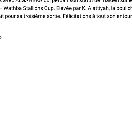
 avec ALGAHBRA qui perdait son statut de maiden sur le
– Wathba Stallions Cup. Elevée par K. Alattiyah, la pouli
t pour sa troisième sortie. Félicitations à tout son entou