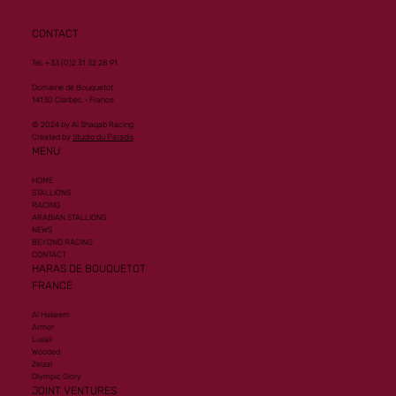
CONTACT
Tel. +33 (0)2 31 32 28 91
Domaine de Bouquetot
14130 Clarbec - France
© 2024 by Al Shaqab Racing.
Created by
Studio du Paradis
MENU
HOME
STALLIONS
RACING
ARABIAN STALLIONS
NEWS
BEYOND RACING
CONTACT
HARAS DE BOUQUETOT
FRANCE
Al Hakeem
Armor
Lusail
Wooded
Zelzal
Olympic Glory
JOINT VENTURES