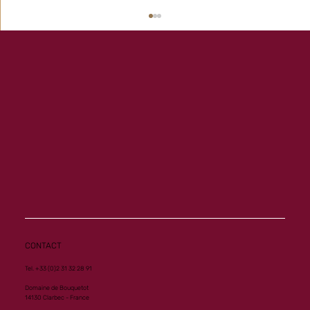
Another Group 1 Performance for Al
Mourtajez
CONTACT
Tel. +33 (0)2 31 32 28 91
Domaine de Bouquetot
14130 Clarbec - France