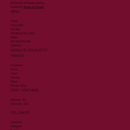
© 2024 by Al Shaqab Racing.
Created by
Studio du Paradis
MENU
HOME
STALLIONS
RACING
ARABIAN STALLIONS
NEWS
BEYOND RACING
CONTACT
HARAS DE BOUQUETOT
FRANCE
Al Hakeem
Armor
Lusail
Wooded
Zelzal
Olympic Glory
JOINT VENTURES
Mehmas - EU
Toronado - AUS
FOLLOW US
Facebook
Instagram