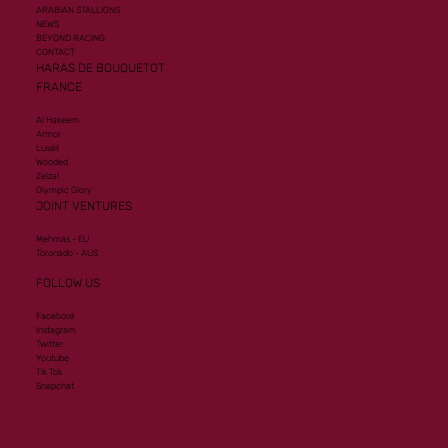
ARABIAN STALLIONS
NEWS
BEYOND RACING
CONTACT
HARAS DE BOUQUETOT
FRANCE
Al Hakeem
Armor
Lusail
Wooded
Zelzal
Olympic Glory
JOINT VENTURES
Mehmas - EU
Toronado - AUS
FOLLOW US
Facebook
Instagram
Twitter
Youtube
Tik Tok
Snapchat