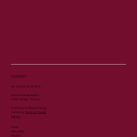
Another Group 1 Performance for Al
Mourtajez
CONTACT
Tel. +33 (0)2 31 32 28 91
Domaine de Bouquetot
14130 Clarbec - France
© 2024 by Al Shaqab Racing.
Created by
Studio du Paradis
MENU
HOME
STALLIONS
RACING