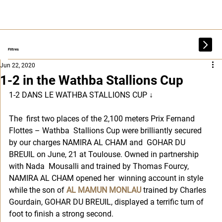
Filtres
Jun 22, 2020
1-2 in the Wathba Stallions Cup
1-2 DANS LE WATHBA STALLIONS CUP 
↓
The  first two places of the 2,100 meters Prix Fernand 
Flottes – Wathba  Stallions Cup were brilliantly secured 
by our charges NAMIRA AL CHAM and  GOHAR DU 
BREUIL on June, 21 at Toulouse. Owned in partnership 
with Nada  Mousalli and trained by Thomas Fourcy, 
NAMIRA AL CHAM opened her  winning account in style 
while the son of 
AL MAMUN MONLAU
 trained by Charles 
Gourdain, GOHAR DU BREUIL, displayed a terrific turn of 
foot to finish a strong second. 