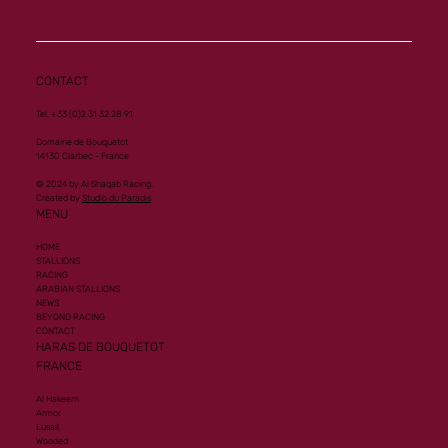
Mourtajez
CONTACT
Tel. +33 (0)2 31 32 28 91
Domaine de Bouquetot
14130 Clarbec - France
© 2024 by Al Shaqab Racing.
Created by
Studio du Paradis
MENU
HOME
STALLIONS
RACING
ARABIAN STALLIONS
NEWS
BEYOND RACING
CONTACT
HARAS DE BOUQUETOT
FRANCE
Al Hakeem
Armor
Lusail
Wooded