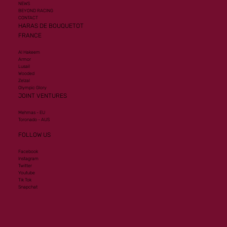
NEWS
BEYOND RACING
CONTACT
HARAS DE BOUQUETOT
FRANCE
Al Hakeem
Armor
Lusail
Wooded
Zelzal
Olympic Glory
JOINT VENTURES
Mehmas - EU
Toronado - AUS
FOLLOW US
Facebook
Instagram
Twitter
Youtube
Tik Tok
Snapchat