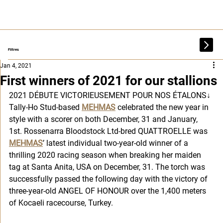
Filtres
Jan 4, 2021
First winners of 2021 for our stallions
2021 DÉBUTE VICTORIEUSEMENT POUR NOS ÉTALONS
↓
Tally-Ho Stud-based 
MEHMAS
 celebrated the new year in 
style with a scorer on both December, 31 and January, 
1st. Rossenarra Bloodstock Ltd-bred QUATTROELLE was 
MEHMAS
’ latest individual two-year-old winner of a 
thrilling 2020 racing season when breaking her maiden 
tag at Santa Anita, USA on December, 31. The torch was 
successfully passed the following day with the victory of 
three-year-old ANGEL OF HONOUR over the 1,400 meters 
of Kocaeli racecourse, Turkey. 