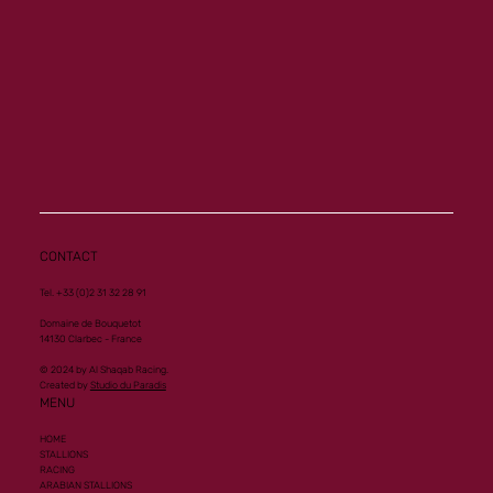
Another Group 1 Performance for Al
Mourtajez
CONTACT
Tel. +33 (0)2 31 32 28 91
Domaine de Bouquetot
14130 Clarbec - France
© 2024 by Al Shaqab Racing.
Created by
Studio du Paradis
MENU
HOME
STALLIONS
RACING
ARABIAN STALLIONS