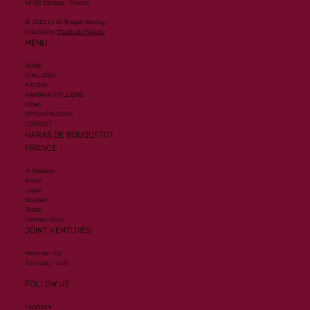
14130 Clarbec - France
© 2024 by Al Shaqab Racing.
Created by
Studio du Paradis
MENU
HOME
STALLIONS
RACING
ARABIAN STALLIONS
NEWS
BEYOND RACING
CONTACT
HARAS DE BOUQUETOT
FRANCE
Al Hakeem
Armor
Lusail
Wooded
Zelzal
Olympic Glory
JOINT VENTURES
Mehmas - EU
Toronado - AUS
FOLLOW US
Facebook