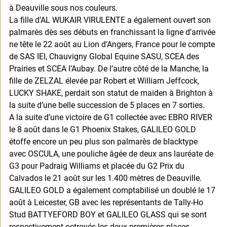
à Deauville sous nos couleurs. 
La fille d’AL WUKAIR VIRULENTE a également ouvert son 
palmarès dès ses débuts en franchissant la ligne d’arrivée 
ne tête le 22 août au Lion d’Angers, France pour le compte 
de SAS IEI, Chauvigny Global Equine SASU, SCEA des 
Prairies et SCEA l’Aubay. De l’autre côté de la Manche, la 
fille de ZELZAL élevée par Robert et William Jeffcock, 
LUCKY SHAKE, perdait son statut de maiden à Brighton à 
la suite d’une belle succession de 5 places en 7 sorties. 
A la suite d’une victoire de G1 collectée avec EBRO RIVER 
le 8 août dans le G1 Phoenix Stakes, GALILEO GOLD 
étoffe encore un peu plus son palmarès de blacktype 
avec OSCULA, une pouliche âgée de deux ans lauréate de 
G3 pour Padraig Williams et placée du G2 Prix du 
Calvados le 21 août sur les 1.400 mètres de Deauville. 
GALILEO GOLD a également comptabilisé un doublé le 17 
août à Leicester, GB avec les représentants de Tally-Ho 
Stud BATTYEFORD BOY et GALILEO GLASS qui se sont 
respectivement octroyés les deux premières places. 