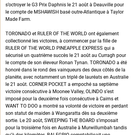
s’octroyer le G3 Prix Daphnis le 21 août à Deauville pour 
le compte de MSHAWISH basé outre-Atlantique à Taylor 
Made Farm. 
TORONADO et RULER OF THE WORLD ont également 
collectionné les victoires, à commencer par la fille de 
RULER OF THE WORLD PINEAPPLE EXPRESS qui a 
sécurisé un quatrième succès le 21 août au Curragh pour 
le compte de son éleveur Ronan Tynan. TORONADO a été 
honoré dans le rond des vainqueurs des deux côtés de la 
planète, avec notamment un triplé de lauréats en Australie 
le 21 août. CORNER POCKET a empoché sa septième 
victoire consécutive à Moonee Valley, OLINDO s’est 
imposé pour la deuxième fois consécutive à Cairns et 
WANT TO DOO a montré sa volonté de victoire en perdant 
son statut de maiden à Wangaratta dès sa deuxième 
sortie. Le 20 août, SWEEPING THE BOARD s’imposait 
pour la troisième fois en Australie à Murwillumbah tandis 
qu’à des kilomètes, BALEGRIO comptabilisait une 