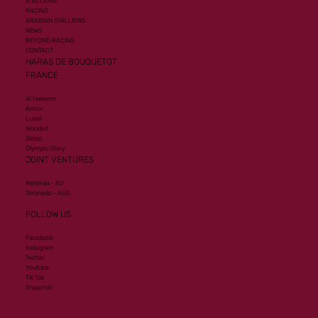
STALLIONS
RACING
ARABIAN STALLIONS
NEWS
BEYOND RACING
CONTACT
HARAS DE BOUQUETOT
FRANCE
Al Hakeem
Armor
Lusail
Wooded
Zelzal
Olympic Glory
JOINT VENTURES
Mehmas - EU
Toronado - AUS
FOLLOW US
Facebook
Instagram
Twitter
Youtube
Tik Tok
Snapchat