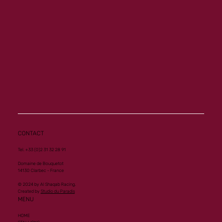
Another Group 1 Performance for Al
Mourtajez
CONTACT
Tel. +33 (0)2 31 32 28 91
Domaine de Bouquetot
14130 Clarbec - France
© 2024 by Al Shaqab Racing.
Created by
Studio du Paradis
MENU
HOME