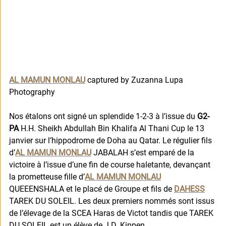
AL MAMUN MONLAU
 captured by Zuzanna Lupa 
Photography
Nos étalons ont signé un splendide 1-2-3 à l’issue du 
G2-
PA
 H.H. Sheikh Abdullah Bin Khalifa Al Thani Cup le 13 
janvier sur l’hippodrome de Doha au Qatar. Le régulier fils 
d’
AL MAMUN MONLAU
 JABALAH s’est emparé de la 
victoire à l’issue d’une fin de course haletante, devançant 
la prometteuse fille d’
AL MAMUN MONLAU
QUEEENSHALA et le placé de Groupe et fils de 
DAHESS
TAREK DU SOLEIL. Les deux premiers nommés sont issus 
de l’élevage de la SCEA Haras de Victot tandis que TAREK 
DU SOLEIL est un élève de J.D. Kippen.