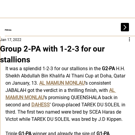
Filtres
Jan 17, 2022
Group 2-PA with 1-2-3 for our
stallions
It was a splendid 1-2-3 for our stallions in the 
G2-PA
 H.H. 
Sheikh Abdullah Bin Khalifa Al Thani Cup at Doha, Qatar 
on January, 13. 
AL MAMUN MONLAU
’s consistent 
JABALAH got the verdict in a thrilling finish, with 
AL 
MAMUN MONLAU
’s promising QUEENSHALA back in 
second and 
DAHESS
’ Group-placed TAREK DU SOLEIL in 
third. The first two named were bred by SCEA Haras de 
Victot while TAREK DU SOLEIL was bred by J.D Kippen. 
Triple
 G1-PA
 winner and already the sire of 
G1-PA