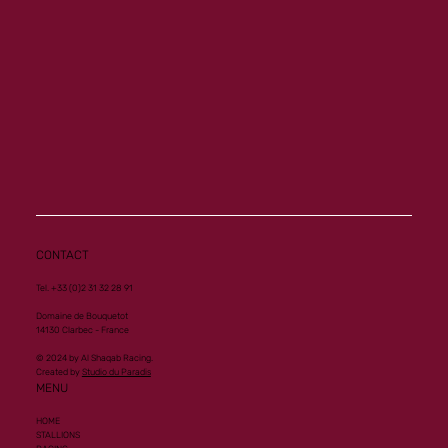
Another Group 1 Performance for Al
Mourtajez
CONTACT
Tel. +33 (0)2 31 32 28 91
Domaine de Bouquetot
14130 Clarbec - France
© 2024 by Al Shaqab Racing.
Created by
Studio du Paradis
MENU
HOME
STALLIONS