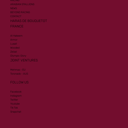
RACING
ARABIAN STALLIONS
NEWS
BEYOND RACING
CONTACT
HARAS DE BOUQUETOT
FRANCE
Al Hakeem
Armor
Lusail
Wooded
Zelzal
Olympic Glory
JOINT VENTURES
Mehmas - EU
Toronado - AUS
FOLLOW US
Facebook
Instagram
Twitter
Youtube
Tik Tok
Snapchat